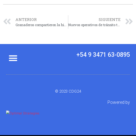
ANTERIOR
SIGUIENTE
Granaderos compartieron la historia y los valores de San Martín a la comunidad de Cañada de Gómez
Nuevos operativos de tránsito terminaron con 27 vehículos retenidos durante el fin de semana
+54 9 3471 63-0895
© 2023 CDG24
Powered by