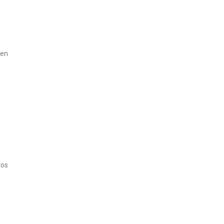
 en
tos