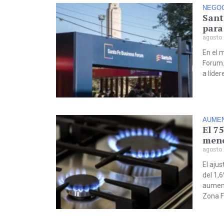
NEGO
Sant
para
agosto 
En el 
Forum.
a líder
AUMEN
El 7
meno
agosto 
El ajus
del 1,
aument
Zona Fr