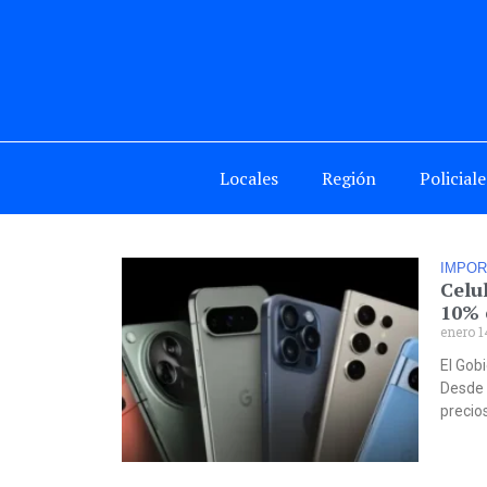
Locales
Región
Policiale
IMPOR
Celu
10% 
enero 1
El Gobi
Desde 
precio