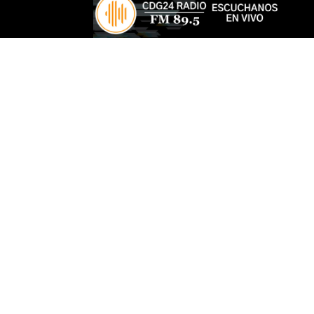
SUBA 
Nuev
julio 1,
El 1 d
trata d
SUBSI
Más 
insc
gas
mayo 1
Repres
Santa F
Regist
inscri
un imp