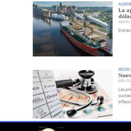
AGRO
La a
dólar
agosto 
Entrar
MEDIC
Nuev
julio 22
Las pr
cuotas 
inflaci