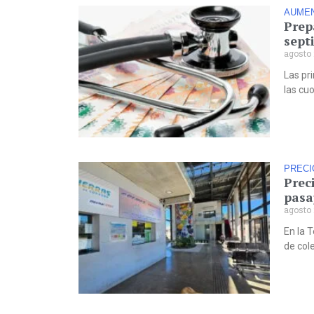
AUME
Prep
sept
agosto 
Las pr
las cu
PRECI
Prec
pasa
agosto 
En la 
de col