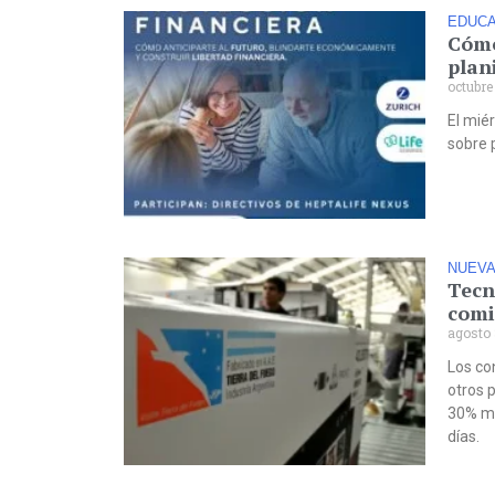
EDUCA
Cómo
plan
octubre
El miér
sobre p
NUEVA
Tecn
comi
agosto 
Los co
otros p
30% má
días.