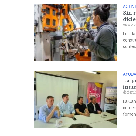
ACTIV
Sin 
dici
enero 1
Los da
constr
contex
AYUDA
La p
indu
diciemb
La Cám
comerc
foment