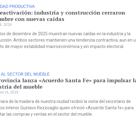
IDAD PRODUCTIVA
reactivación: industria y construcción cerraron
embre con nuevas caídas
4, 2026
tos de diciembre de 2025 muestran nuevas caídas en la industria y la
ucción. Ambos sectores mantienen una tendencia contractiva, aun en u
to de mayor estabilidad macroeconómica y sin impacto electoral.
 AL SECTOR DEL MUEBLE
rovincia lanza «Acuerdo Santa Fe» para impulsar l
stria del mueble
re 16, 2025
ara de la madera de nuestra ciudad recibió la visita del secretario de
io interior Gustavo Rezzoaglio quien ofreció «Acuerdo Santa fe» para
ar las compras y ventas en el sector del mueble.