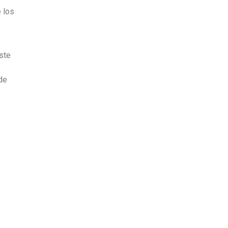
 los
ste
de