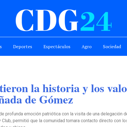
s
Deportes
Espectáculos
Agro
Sociedad
eron la historia y los val
añada de Gómez
e profunda emoción patriótica con la visita de una delegación 
ry Club, permitió que la comunidad tomara contacto directo con lo