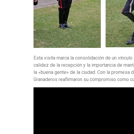
Esta visita marca la consolidación de un víncul
calidez de la recepción y la importancia de mant
la «buena gente» de la ciudad. Con la promesa de
Granaderos reafirmaron su compromiso como cus