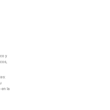
ico y
icos,
tes:
u
 en la