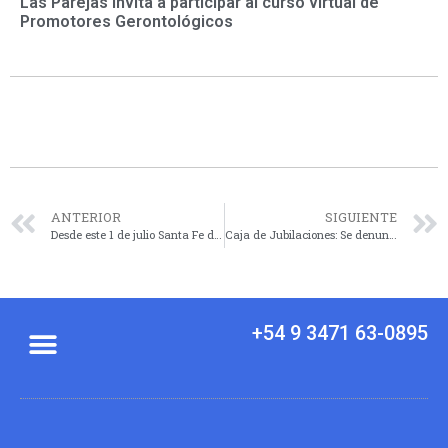
Las Parejas invita a participar al curso virtual de
Promotores Gerontológicos
ANTERIOR
SIGUIENTE
Desde este 1 de julio Santa Fe dejó atrás el expediente en papel y avanza hacia lo digital
Caja de Jubilaciones: Se denunció el fraude de casi $90 millones con transferencias desde cuentas de fallecidos
+54 9 3471 63-0895