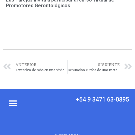
Promotores Gerontológicos
ANTERIOR
SIGUIENTE
Tentativa de robo en una vivienda de Saavedra al 1200 con dos sospechosos
Denuncian el robo de una moto estacionada en Bernardo de Irigoyen al 1300
+54 9 3471 63-0895