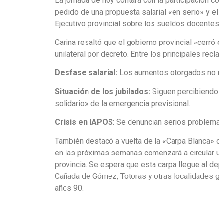
La jornada de hoy contará con la participación 
pedido de una propuesta salarial «en serio» y e
Ejecutivo provincial sobre los sueldos docentes
Carina resaltó que el gobierno provincial «cer
unilateral por decreto. Entre los principales re
Desfase salarial:
Los aumentos otorgados no rec
Situación de los jubilados:
Siguen percibiendo
solidario» de la emergencia previsional.
Crisis en IAPOS
: Se denuncian serios problemas
También destacó a vuelta de la «Carpa Blanca» 
en las próximas semanas comenzará a circular un
provincia. Se espera que esta carpa llegue al d
Cañada de Gómez, Totoras y otras localidades gr
años 90.