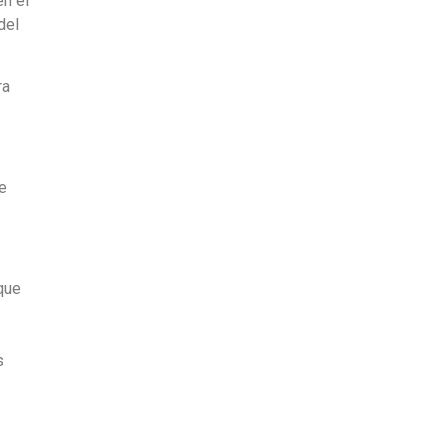
en el
del
ra
e
que
s