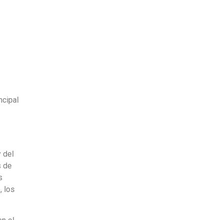
ncipal
y del
s de
s
, los