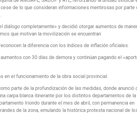
conjunta de AMSAFE, SADOP y ATE, reforzando la unidad sindical 
l cese de lo que consideran informaciones mentirosas por parte 
.
ró el diálogo completamente» y decidió otorgar aumentos de mane
clamos que motivan la movilización se encuentran:
onocen la diferencia con los índices de inflación oficiales.
 aumentos con 30 días de demora y continúan pagando el «aport
 en el funcionamiento de la obra social provincial.
como parte de la profundización de las medidas, donde anunció 
a carpa blanca itinerante por los distintos departamentos de la
epartamento Iriondo durante el mes de abril, con permanencia en
andes de la zona, emulando la histórica protesta nacional de lo