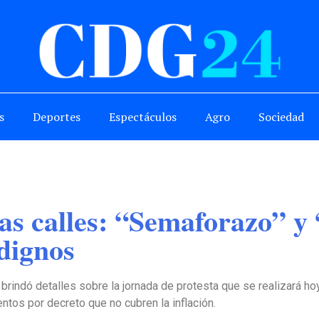
s
Deportes
Espectáculos
Agro
Sociedad
las calles: “Semaforazo” y
 dignos
brindó detalles sobre la jornada de protesta que se realizará 
ntos por decreto que no cubren la inflación.