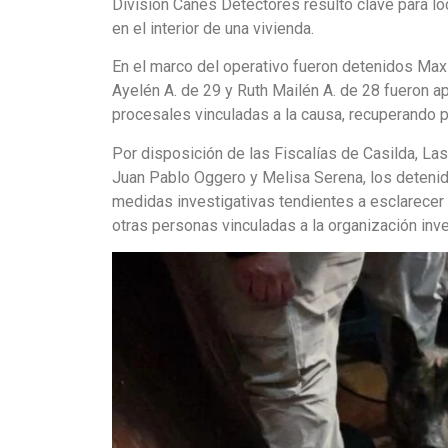
División Canes Detectores resultó clave para loc
en el interior de una vivienda.
En el marco del operativo fueron detenidos Maxi
Ayelén A. de 29 y Ruth Mailén A. de 28 fueron 
procesales vinculadas a la causa, recuperando p
Por disposición de las Fiscalías de Casilda, La
Juan Pablo Oggero y Melisa Serena, los detenido
medidas investigativas tendientes a esclarecer l
otras personas vinculadas a la organización inv