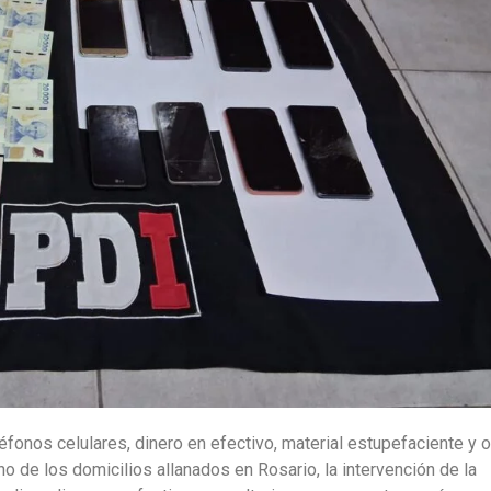
fonos celulares, dinero en efectivo, material estupefaciente y o
no de los domicilios allanados en Rosario, la intervención de la