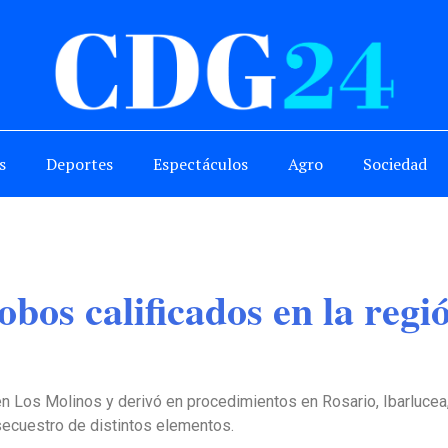
s
Deportes
Espectáculos
Agro
Sociedad
bos calificados en la regi
do en Los Molinos y derivó en procedimientos en Rosario, Ibarlu
 secuestro de distintos elementos.