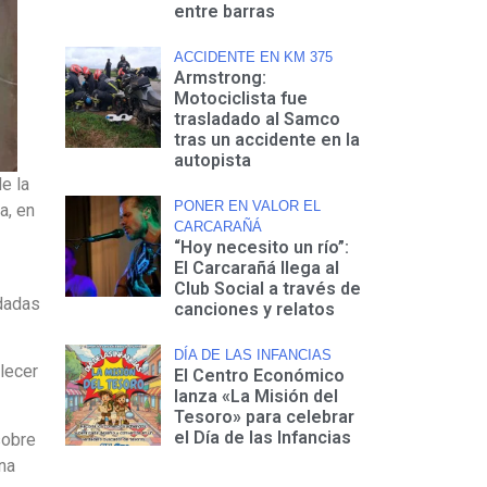
entre barras
ACCIDENTE EN KM 375
Armstrong:
Motociclista fue
trasladado al Samco
tras un accidente en la
autopista
e la
PONER EN VALOR EL
a, en
CARCARAÑÁ
“Hoy necesito un río”:
El Carcarañá llega al
Club Social a través de
adadas
canciones y relatos
DÍA DE LAS INFANCIAS
blecer
El Centro Económico
lanza «La Misión del
Tesoro» para celebrar
el Día de las Infancias
sobre
na