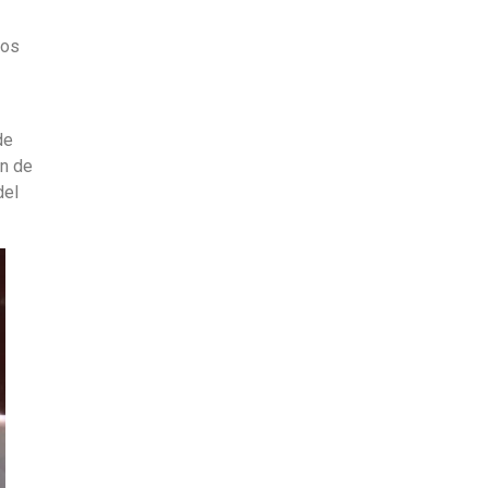
ros
de
ón de
del