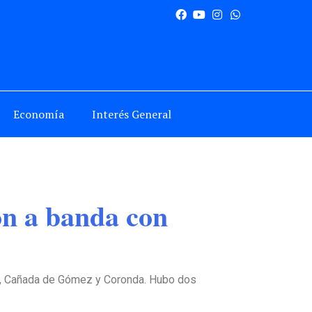
Economía
Interés General
ón a banda con
cea, Cañada de Gómez y Coronda. Hubo dos