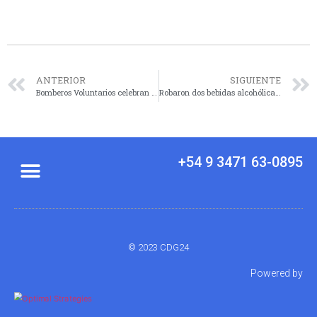
ANTERIOR
SIGUIENTE
Bomberos Voluntarios celebran su día con reconocimientos y anuncian obras para el cuartel
Robaron dos bebidas alcohólicas tras romper un vidrio de un supermercado
+54 9 3471 63-0895
© 2023 CDG24
Powered by