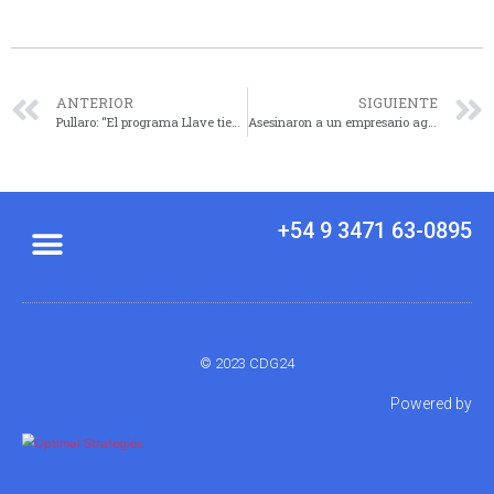
ANTERIOR
SIGUIENTE
Pullaro: “El programa Llave tiende una mano a los que más lo necesitan en este momento”
Asesinaron a un empresario agropecuario en el campo y el presidente de la Sociedad Rural pidió justicia
+54 9 3471 63-0895
© 2023 CDG24
Powered by