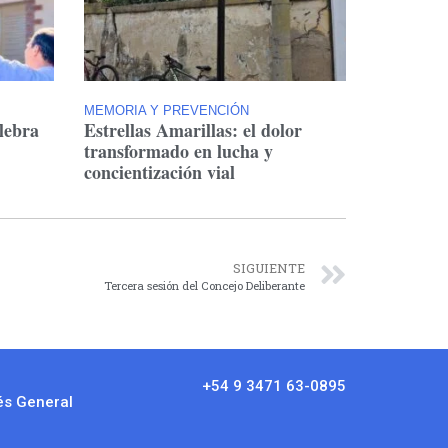
MEMORIA Y PREVENCIÓN
lebra
Estrellas Amarillas: el dolor
transformado en lucha y
concientización vial
SIGUIENTE
Tercera sesión del Concejo Deliberante
+54 9 3471 63-0895
és General