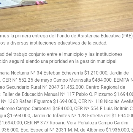
ernes la primera entrega del Fondo de Asistencia Educativa (FAE)
os a diversas instituciones educativas de la ciudad.
ad del trabajo conjunto entre el municipio y las instituciones
ión seguirá siendo una prioridad en la gestión municipal.
rimaria Nocturna Nº 34 Esteban Echeverría $1.210.000, Jardín de
000, CER Nº 552 25 de mayo Campo Marinsalta $484.000, EEMPA 
cleo Secundario Rural Nº 2047 $1.452.000, Centro Regional de
 Taller de Educación Manual Nº 117 Pablo O. Pizzurno $1.694.0
 Nº 1363 Rafael Figueroa $1.694.000, CER Nº 118 Nicolás Avell
 Moreno Campo Carbonari $484.000, CER Nº 554 F. Luis Beltrán
í $1.694.000, Jardín de Infantes Nº 178 Estrella del $1.694.00
1.694.000, CER Nº 377 Rosario Vera Peñaloza Campo Cardini
$1.936.000, Esc. Especial Nº 2031 M. M. de Albónico $1.936.000,