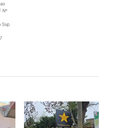
lao
F Nº
o Sup.
7