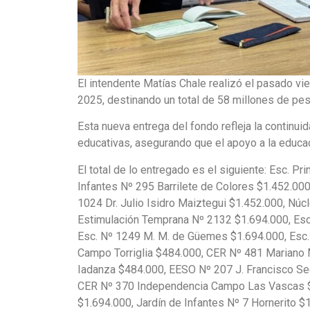
El intendente Matías Chale realizó el pasado vi
2025, destinando un total de 58 millones de pes
Esta nueva entrega del fondo refleja la continuid
educativas, asegurando que el apoyo a la educac
El total de lo entregado es el siguiente: Esc. P
Infantes Nº 295 Barrilete de Colores $1.452.
1024 Dr. Julio Isidro Maiztegui $1.452.000, Nú
Estimulación Temprana Nº 2132 $1.694.000, Esc.
Esc. Nº 1249 M. M. de Güemes $1.694.000, Esc.
Campo Torriglia $484.000, CER Nº 481 Mariano
Iadanza $484.000, EESO Nº 207 J. Francisco Segu
CER Nº 370 Independencia Campo Las Vascas $
$1.694.000, Jardín de Infantes Nº 7 Hornerito 