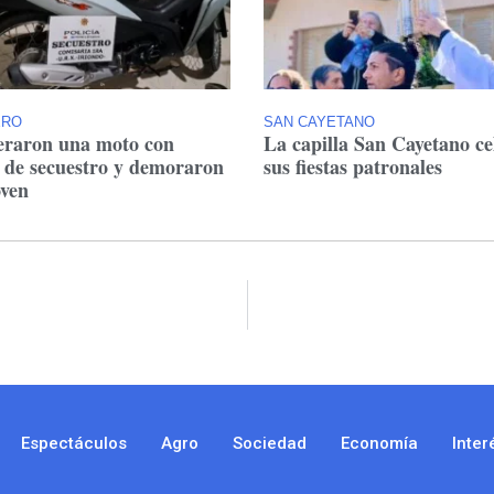
ERO
SAN CAYETANO
raron una moto con
La capilla San Cayetano ce
 de secuestro y demoraron
sus fiestas patronales
oven
Espectáculos
Agro
Sociedad
Economía
Inter