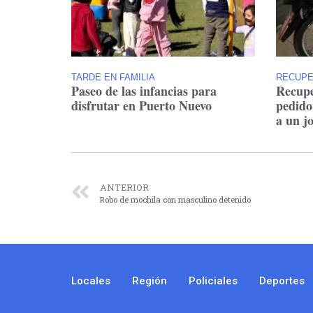
TARDE EN FAMILIA
RECUP
Paseo de las infancias para
Recupe
disfrutar en Puerto Nuevo
pedido
a un j
ANTERIOR
Robo de mochila con masculino detenido
Locales
Región
Policiales
Deportes