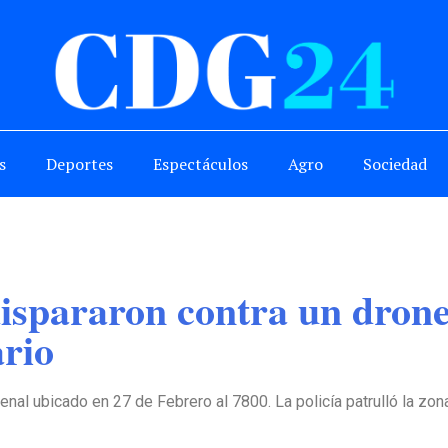
s
Deportes
Espectáculos
Agro
Sociedad
ispararon contra un drone
rio
 penal ubicado en 27 de Febrero al 7800. La policía patrulló la zo