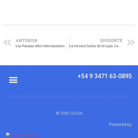
ANTERIOR
SIGUIENTE
Las Parejas abre relevamiento para productores afectados por el granizo del 18 y 19 de febrero
La tercera fecha de la Liga Cañadense cambia de agenda y se jugará Lunes 9 y Martes 10
+54 9 3471 63-0895
© 2023 CDG24
Powered by