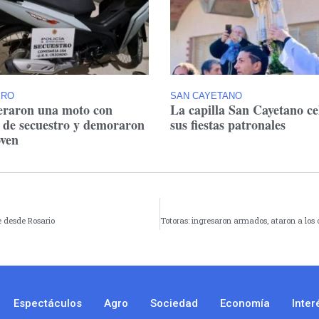
ERO
SAN CAYETANO
raron una moto con
La capilla San Cayetano ce
 de secuestro y demoraron
sus fiestas patronales
oven
 desde Rosario
Espectáculos
Agro
Sociedad
Economía
Inter