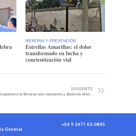
MEMORIA Y PREVENCIÓN
lebra
Estrellas Amarillas: el dolor
transformado en lucha y
concientización vial
SIGUIENTE
Totoras: ingresaron armados, ataron a los ocupantes y se llevaron una camioneta y dinero en efectivo
+54 9 3471 63-0895
és General