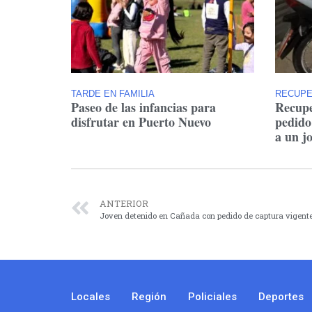
TARDE EN FAMILIA
RECUP
Paseo de las infancias para
Recupe
disfrutar en Puerto Nuevo
pedido
a un j
ANTERIOR
Joven detenido en Cañada con pedido de captura vigente
Locales
Región
Policiales
Deportes