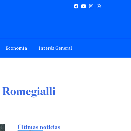
Economía
Interés General
 Romegialli
Últimas noticias