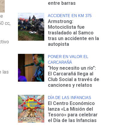
entre barras
de
ACCIDENTE EN KM 375
Armstrong:
0 cc,
Motociclista fue
trasladado al Samco
tras un accidente en la
ctivo
autopista
PONER EN VALOR EL
CARCARAÑÁ
“Hoy necesito un río”:
e las
El Carcarañá llega al
Club Social a través de
canciones y relatos
DÍA DE LAS INFANCIAS
El Centro Económico
lanza «La Misión del
Tesoro» para celebrar
el Día de las Infancias