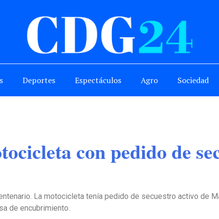
s
Deportes
Espectáculos
Agro
Sociedad
ocicleta con pedido de sec
entenario. La motocicleta tenía pedido de secuestro activo de M
sa de encubrimiento.