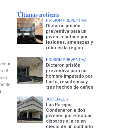
Últimas noticias
PRISIÓN PREVENTIVA
Dictaron prisión
preventiva para un
joven imputado por
lesiones, amenazas y
robo en la región
PRISIÓN PREVENTIVA
tentar
Dictaron prisión
o el
preventiva para un
hombre imputado por
idad
hurto, resistencia y
aecido
tres hechos de daños
a
JUDICIALES
Las Parejas:
Condenaron a dos
jóvenes por efectuar
disparos al aire en
medio de un conflicto