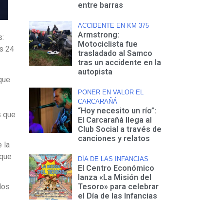
entre barras
ACCIDENTE EN KM 375
Armstrong:
s:
Motociclista fue
s 24
trasladado al Samco
tras un accidente en la
autopista
que
PONER EN VALOR EL
CARCARAÑÁ
“Hoy necesito un río”:
s que
El Carcarañá llega al
Club Social a través de
canciones y relatos
 la
 que
DÍA DE LAS INFANCIAS
El Centro Económico
lanza «La Misión del
Tesoro» para celebrar
los
el Día de las Infancias