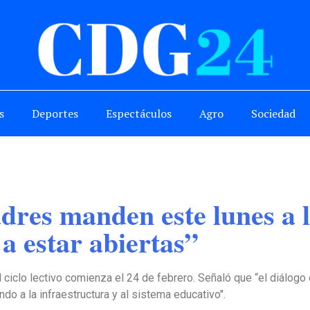
s
Deportes
Espectáculos
Agro
Sociedad
dres manden este lunes a l
a estar abiertas”
 ciclo lectivo comienza el 24 de febrero. Señaló que “el diálog
o a la infraestructura y al sistema educativo".