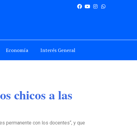
Economía
Interés General
os chicos a las
o es permanente con los docentes“, y que