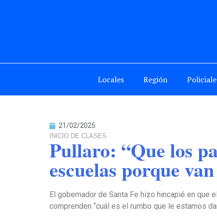
Locales
Región
Policiale
21/02/2025
INICIO DE CLASES
Pullaro: “Que los pa
escuelas porque van 
El gobernador de Santa Fe hizo hincapié en que el
comprenden “cuál es el rumbo que le estamos dand