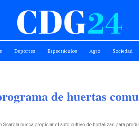
s
Deportes
Espectáculos
Agro
Sociedad
rograma de huertas comuni
ón Scarola busca propiciar el auto cultivo de hortalizas para pro