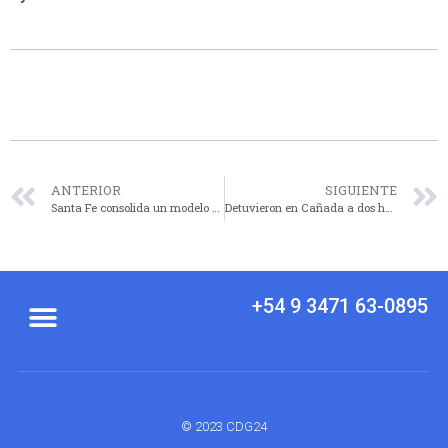
ANTERIOR
SIGUIENTE
Santa Fe consolida un modelo público para Enfermedades Poco Frecuentes
Detuvieron en Cañada a dos hermanos acusados abastecer de armas a bandas narco de Rosario
+54 9 3471 63-0895
© 2023 CDG24