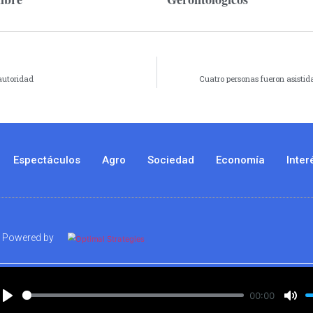
autoridad
Cuatro personas fueron asistid
Espectáculos
Agro
Sociedad
Economía
Inter
Powered by
00:00
Play
Mut