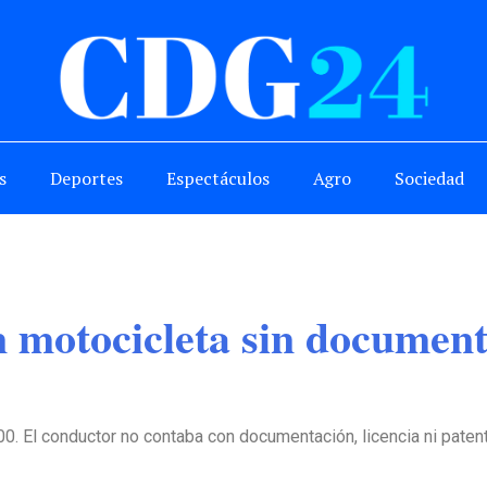
s
Deportes
Espectáculos
Agro
Sociedad
n motocicleta sin document
00. El conductor no contaba con documentación, licencia ni patent