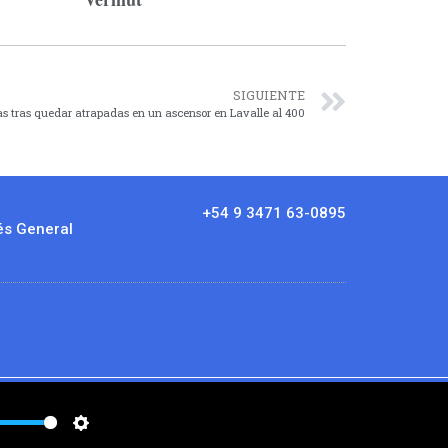
SIGUIENTE
as tras quedar atrapadas en un ascensor en Lavalle al 400
+54 9 3471 63-0895
és General
e
Settings