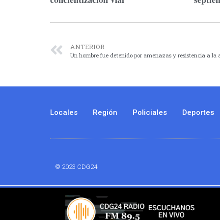
ANTERIOR
Un hombre fue detenido por amenazas y resistencia a la 
Locales
Región
Policiales
Deportes
© 2023 CDG24