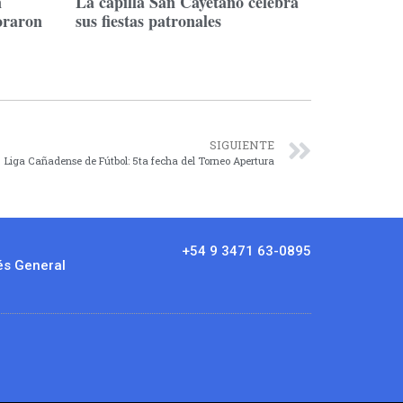
n
La capilla San Cayetano celebra
oraron
sus fiestas patronales
SIGUIENTE
Liga Cañadense de Fútbol: 5ta fecha del Torneo Apertura
+54 9 3471 63-0895
és General