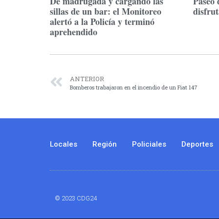
De madrugada y cargando las
Paseo 
sillas de un bar: el Monitoreo
disfru
alertó a la Policía y terminó
aprehendido
ANTERIOR
Bomberos trabajaron en el incendio de un Fiat 147
Locales
Región
Policiales
Deportes
© 2023 CDG24