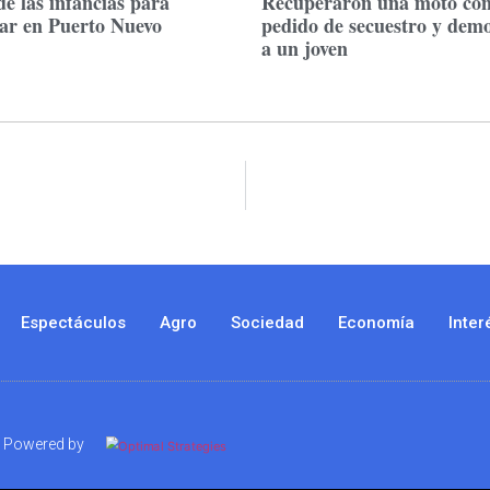
de las infancias para
Recuperaron una moto co
tar en Puerto Nuevo
pedido de secuestro y dem
a un joven
Espectáculos
Agro
Sociedad
Economía
Inter
Powered by