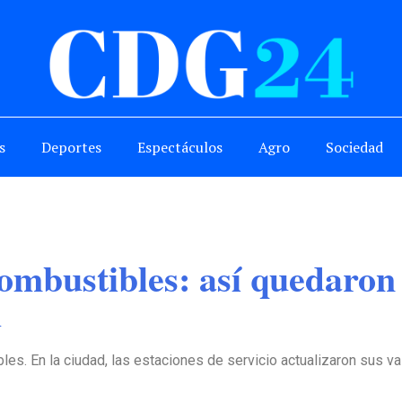
s
Deportes
Espectáculos
Agro
Sociedad
mbustibles: así quedaron 
d
es. En la ciudad, las estaciones de servicio actualizaron sus val