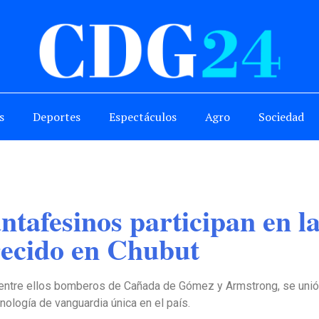
s
Deportes
Espectáculos
Agro
Sociedad
ntafesinos participan en l
ecido en Chubut
 entre ellos bomberos de Cañada de Gómez y Armstrong, se unió
ología de vanguardia única en el país.