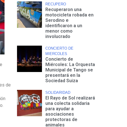
RECUPERO
Recuperaron una
motocicleta robada en
Serodino e
identificaron a un
menor como
involucrado
CONCIERTO DE
MIERCOLES
Concierto de
de
Miércoles: La Orquesta
Municipal de Tango se
presentará en la
Sociedad Suiza
nes de
SOLIDARIDAD
El Rayo de Sol realizará
ión
una colecta solidaria
o.
para ayudar a
asociaciones
protectoras de
animales