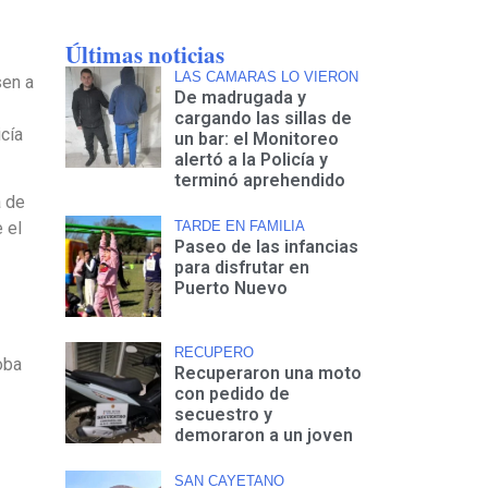
Últimas noticias
LAS CAMARAS LO VIERON
sen a
De madrugada y
cargando las sillas de
icía
un bar: el Monitoreo
alertó a la Policía y
terminó aprehendido
a de
TARDE EN FAMILIA
 el
Paseo de las infancias
para disfrutar en
Puerto Nuevo
RECUPERO
oba
Recuperaron una moto
con pedido de
secuestro y
demoraron a un joven
SAN CAYETANO