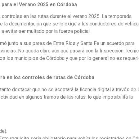
 para el Verano 2025 en Córdoba
s controles en las rutas durante el verano 2025. La temporada
e la documentación que se le exige a los conductores de vehícu
a evitar ser multado por la fuerza policial.
rmó junto a sus pares de Entre Ríos y Santa Fe un acuerdo para
ovincias. No queda claro aún qué pasará con la Inspección Técnic
dos los municipios de Córdoba y que por lo general no es requer
ra en los controles de rutas de Córdoba
ante destacar que no se aceptará la licencia digital a través de 
ctividad en algunos tramos de las rutas, lo que imposibilita la
de).
Este requisito sería obligatorio para vehículos registrados en C