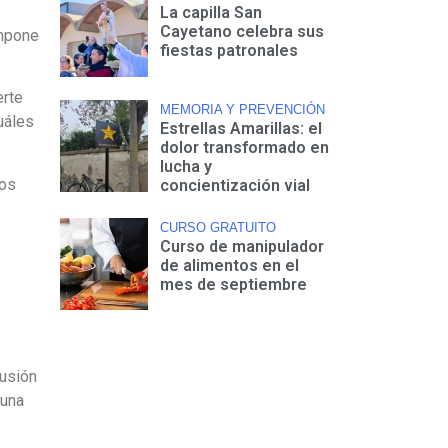
La capilla San
Cayetano celebra sus
impone
fiestas patronales
erte
MEMORIA Y PREVENCIÓN
uáles
Estrellas Amarillas: el
dolor transformado en
lucha y
los
concientización vial
CURSO GRATUITO
Curso de manipulador
de alimentos en el
mes de septiembre
cusión
 una