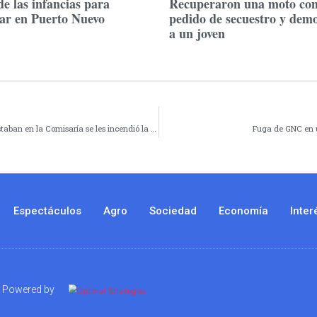
de las infancias para
Recuperaron una moto co
tar en Puerto Nuevo
pedido de secuestro y dem
a un joven
Agredieron a sus padres, fueron aprehendidos y cuando estaban en la Comisaría se les incendió la casa
Fuga de GNC en u
Espectáculos
Agro
Sociedad
Economía
Inter
Powered by