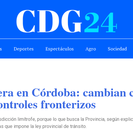
s
Deportes
Espectáculos
Agro
Sociedad
ra en Córdoba: cambian cr
ntroles fronterizos
dicción limítrofe, porque lo que busca la Provincia, según expli
s que impone la ley provincial de tránsito.