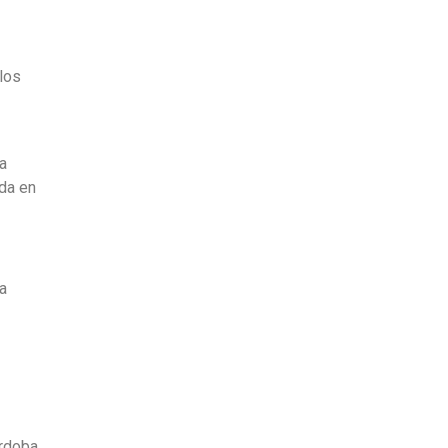
los
a
ida en
la
órdoba