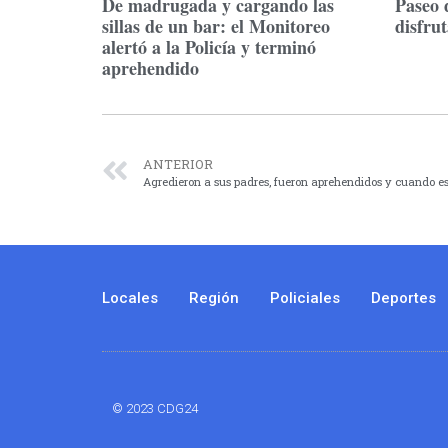
De madrugada y cargando las
Paseo 
sillas de un bar: el Monitoreo
disfru
alertó a la Policía y terminó
aprehendido
ANTERIOR
Locales
Región
Policiales
Deportes
© 2023 CDG24