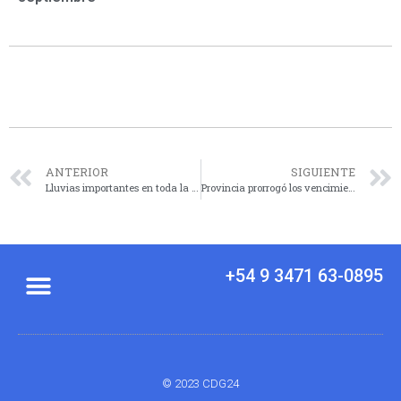
ANTERIOR
SIGUIENTE
Lluvias importantes en toda la región central: qué dice el pronóstico
Provincia prorrogó los vencimientos de Patente e Inmobiliario hasta el 28 de febrero
+54 9 3471 63-0895
© 2023 CDG24