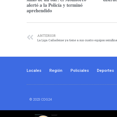
alertó a la Policía y terminó
aprehendido
ANTERIOR
La Liga Cañadense ya tiene a sus cuatro equipos semifina
Locales
Región
Policiales
Deportes
© 2023 CDG24