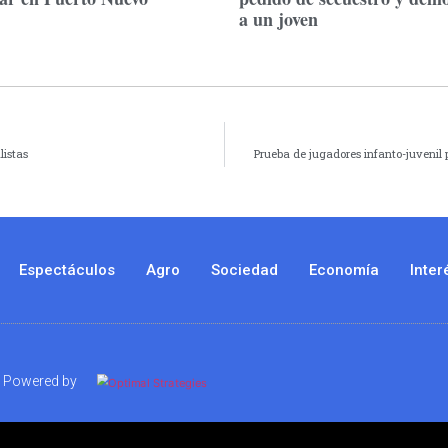
a un joven
listas
Prueba de jugadores infanto-juvenil 
Espectáculos
Agro
Sociedad
Economía
Inter
Powered by