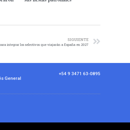
SIGUIENTE
para integrar los selectivos que viajarán a España en 2027
+54 9 3471 63-0895
és General