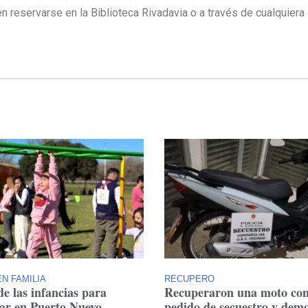
n reservarse en la Biblioteca Rivadavia o a través de cualquiera
N FAMILIA
RECUPERO
de las infancias para
Recuperaron una moto co
tar en Puerto Nuevo
pedido de secuestro y dem