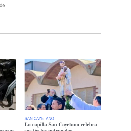
 de
SAN CAYETANO
n
La capilla San Cayetano celebra
oraron
sus fiestas patronales