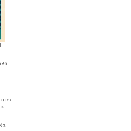
l
a en
turgos
que
és.