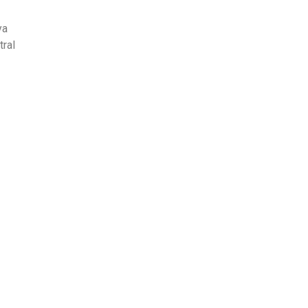
ya
tral