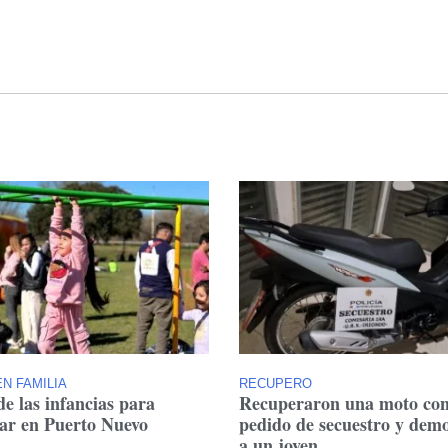
N FAMILIA
RECUPERO
de las infancias para
Recuperaron una moto co
tar en Puerto Nuevo
pedido de secuestro y dem
a un joven