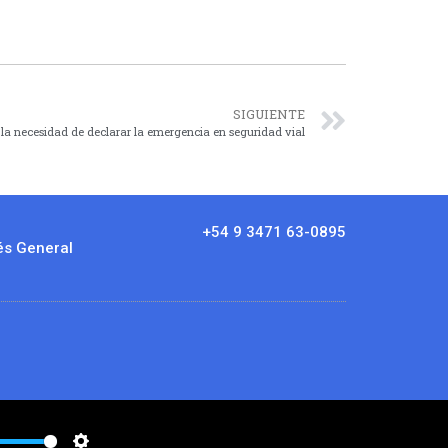
SIGUIENTE
 la necesidad de declarar la emergencia en seguridad vial
+54 9 3471 63-0895
és General