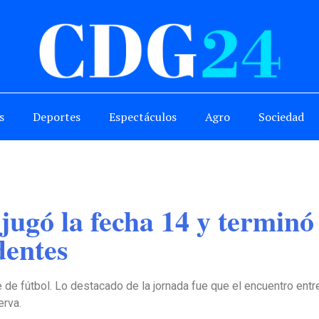
s
Deportes
Espectáculos
Agro
Sociedad
jugó la fecha 14 y terminó
dentes
e de fútbol. Lo destacado de la jornada fue que el encuentro ent
erva.