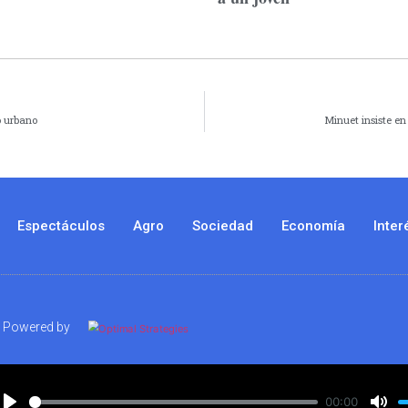
o urbano
Minuet insiste en
Espectáculos
Agro
Sociedad
Economía
Inter
Powered by
00:00