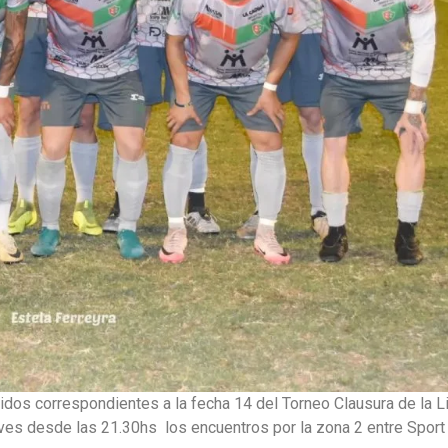
tidos correspondientes a la fecha 14 del Torneo Clausura de la L
ves desde las 21.30hs los encuentros por la zona 2 entre Sport