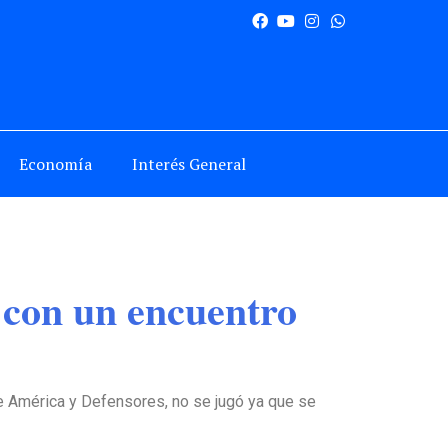
Economía
Interés General
 con un encuentro
re América y Defensores, no se jugó ya que se