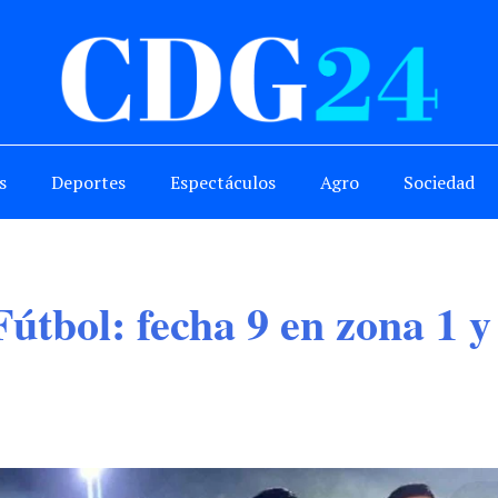
s
Deportes
Espectáculos
Agro
Sociedad
tbol: fecha 9 en zona 1 y 