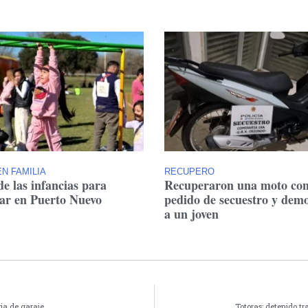
N FAMILIA
RECUPERO
de las infancias para
Recuperaron una moto co
tar en Puerto Nuevo
pedido de secuestro y dem
a un joven
ia de garaje
Totoras: detenido t