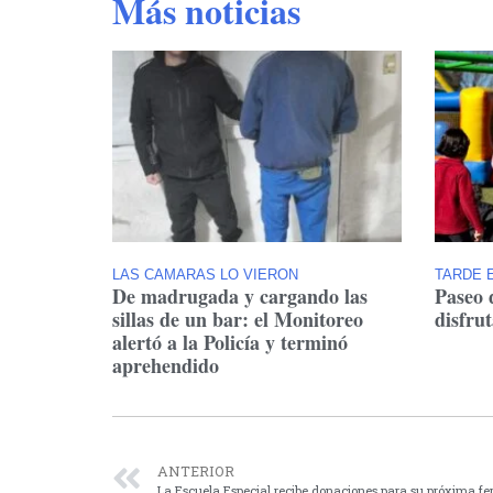
Más noticias
LAS CAMARAS LO VIERON
TARDE E
De madrugada y cargando las
Paseo 
sillas de un bar: el Monitoreo
disfru
alertó a la Policía y terminó
aprehendido
ANTERIOR
La Escuela Especial recibe donaciones para su próxima fer