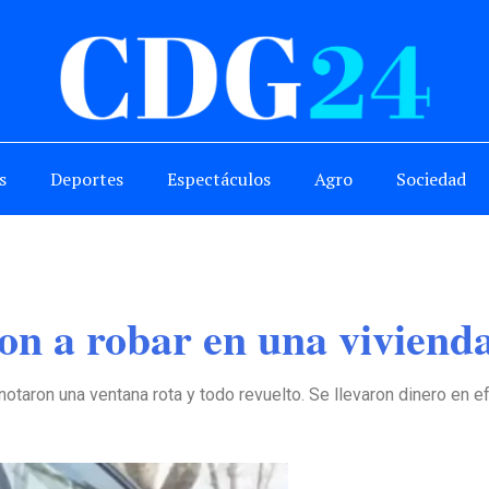
s
Deportes
Espectáculos
Agro
Sociedad
on a robar en una viviend
notaron una ventana rota y todo revuelto. Se llevaron dinero en ef