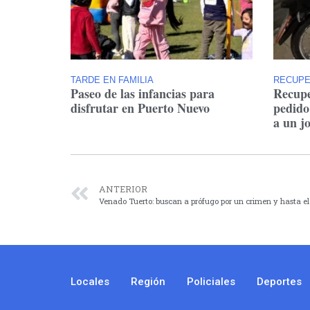
TARDE EN FAMILIA
RECUP
Paseo de las infancias para
Recupe
disfrutar en Puerto Nuevo
pedido
a un j
ANTERIOR
Venado Tuerto: buscan a prófugo por un crimen y hasta el 
Locales
Región
Policiales
Deportes