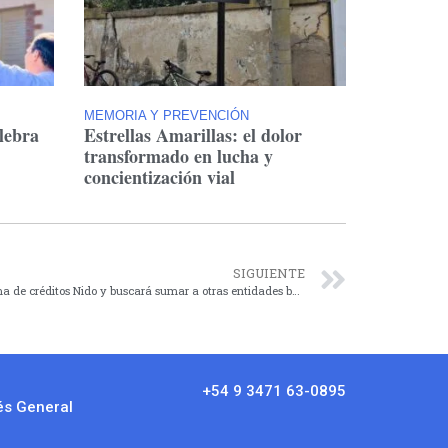
MEMORIA Y PREVENCIÓN
lebra
Estrellas Amarillas: el dolor
transformado en lucha y
concientización vial
SIGUIENTE
El gobierno mantendrá en 2025 el programa de créditos Nido y buscará sumar a otras entidades bancarias
+54 9 3471 63-0895
és General