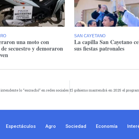
ERO
SAN CAYETANO
raron una moto con
La capilla San Cayetano ce
 de secuestro y demoraron
sus fiestas patronales
oven
intendente lo “escrachó” en redes sociales
Espectáculos
Agro
Sociedad
Economía
Inter