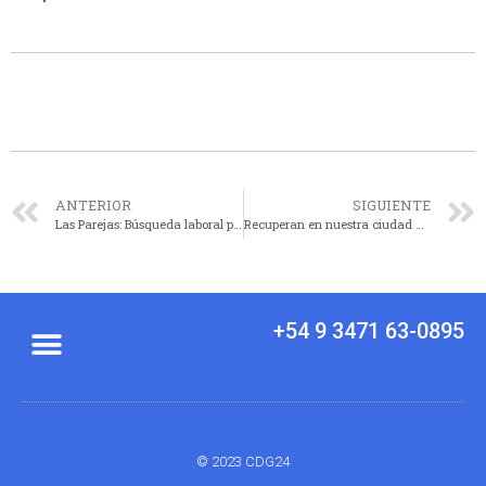
ANTERIOR
SIGUIENTE
Las Parejas: Búsqueda laboral para estudiantes de Ingeniería, Arquitectura o Maestro Mayor de Obra
Recuperan en nuestra ciudad una motocicleta robada en Villa Gobernador Gálvez
+54 9 3471 63-0895
© 2023 CDG24