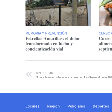
MEMORIA Y PREVENCIÓN
CURSO 
Estrellas Amarillas: el dolor
Curso 
transformado en lucha y
alimen
concientización vial
septie
ANTERIOR
Nueve bomberos locales iniciaron en Las Rosas el ciclo 20
Locales
Región
Policiales
Deportes