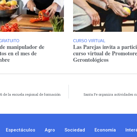
GRATUITO
CURSO VIRTUAL
de manipulador de
Las Parejas invita a partic
tos en el mes de
curso virtual de Promotore
mbre
Gerontológicos
26 de la escuela regional de formación
Santa Fe organiza actividades cul
Espectáculos
Agro
Sociedad
Economía
Inter