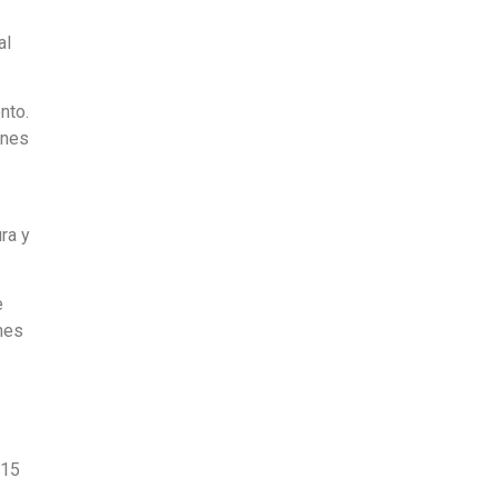
al
nto.
enes
ra y
e
ones
 15