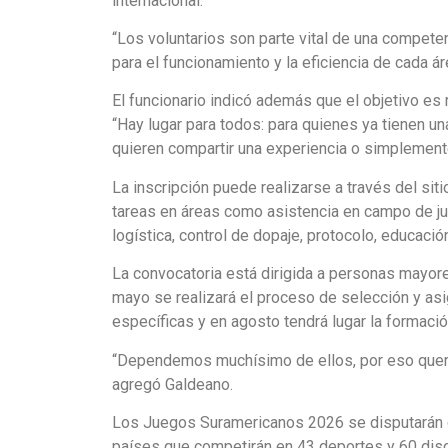
internacional.
“Los voluntarios son parte vital de una compet
para el funcionamiento y la eficiencia de cada áre
El funcionario indicó además que el objetivo es 
“Hay lugar para todos: para quienes ya tienen un
quieren compartir una experiencia o simplemente 
La inscripción puede realizarse a través del siti
tareas en áreas como asistencia en campo de jueg
logística, control de dopaje, protocolo, educación
La convocatoria está dirigida a personas mayore
mayo se realizará el proceso de selección y asig
específicas y en agosto tendrá lugar la formación
“Dependemos muchísimo de ellos, por eso quer
agregó Galdeano.
Los Juegos Suramericanos 2026 se disputarán de
países que competirán en 43 deportes y 60 disc