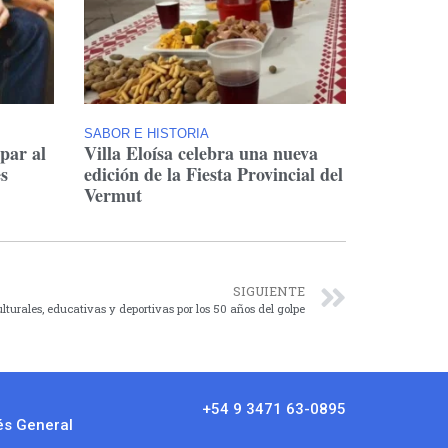
SABOR E HISTORIA
ipar al
Villa Eloísa celebra una nueva
s
edición de la Fiesta Provincial del
Vermut
SIGUIENTE
turales, educativas y deportivas por los 50 años del golpe
+54 9 3471 63-0895
és General