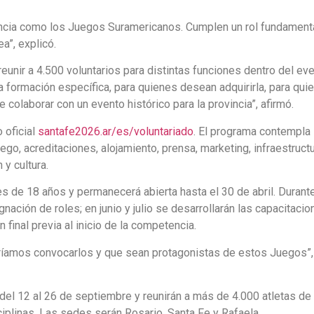
encia como los Juegos Suramericanos. Cumplen un rol fundament
a”, explicó.
reunir a 4.500 voluntarios para distintas funciones dentro del eve
a formación específica, para quienes desean adquirirla, para qui
colaborar con un evento histórico para la provincia”, afirmó.
o oficial
santafe2026.ar/es/voluntariado
. El programa contempla
o, acreditaciones, alojamiento, prensa, marketing, infraestructu
 y cultura.
s de 18 años y permanecerá abierta hasta el 30 de abril. Durant
nación de roles; en junio y julio se desarrollarán las capacitaci
 final previa al inicio de la competencia.
íamos convocarlos y que sean protagonistas de estos Juegos”,
l 12 al 26 de septiembre y reunirán a más de 4.000 atletas de
iplinas. Las sedes serán Rosario, Santa Fe y Rafaela.