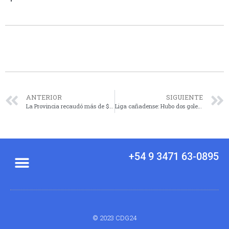
ANTERIOR
SIGUIENTE
La Provincia recaudó más de $ 1.120 millones con las subastas de los bienes decomisados a bandas delictivas
Liga cañadense: Hubo dos goleadas en la zona 1 y un sólo empate en toda la fecha
+54 9 3471 63-0895
© 2023 CDG24