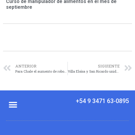
Curso de manipulador de alimentos en el mes de
septiembre
ANTERIOR
SIGUIENTE
Para Chale el aumento de robos en la ciudad tiene una conexión con Rosario: «Son bandas mixtas»
Villa Eloísa y San Ricardo unidos por ripio
+54 9 3471 63-0895