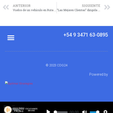
ANTERIOR
SIGUIENTE
Vuelco de un vehículo en Ruta 178: dos personas fueron asistidas por bomberos de Villa Eloisa
“Las Mejores Clientas” dirigida por Chalo Ponzio se estrena en Sala 9 de Julio
+54 9 3471 63-0895
© 2023 CDG24
Powered by
00:00