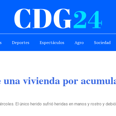
s
Deportes
Espectáculos
Agro
Sociedad
e una vivienda por acumula
coles. El único herido sufrió heridas en manos y rostro y debió