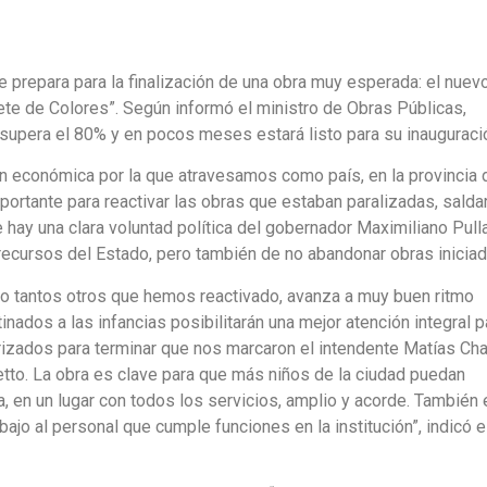
repara para la finalización de una obra muy esperada: el nuev
ilete de Colores”. Según informó el ministro de Obras Públicas,
 supera el 80% y en pocos meses estará listo para su inauguraci
ión económica por la que atravesamos como país, en la provincia 
rtante para reactivar las obras que estaban paralizadas, saldar
ay una clara voluntad política del gobernador Maximiliano Pulla
 recursos del Estado, pero también de no abandonar obras iniciad
como tantos otros que hemos reactivado, avanza a muy buen ritmo
dos a las infancias posibilitarán una mejor atención integral p
orizados para terminar que nos marcaron el intendente Matías Cha
tto. La obra es clave para que más niños de la ciudad puedan
a, en un lugar con todos los servicios, amplio y acorde. También 
ajo al personal que cumple funciones en la institución”, indicó e