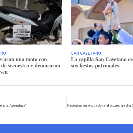
ERO
SAN CAYETANO
raron una moto con
La capilla San Cayetano ce
 de secuestro y demoraron
sus fiestas patronales
oven
e a la Argentina”