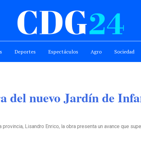
s
Deportes
Espectáculos
Agro
Sociedad
ra del nuevo Jardín de Infa
a provincia, Lisandro Enrico, la obra presenta un avance que sup