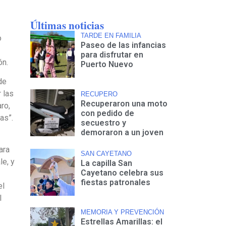
Últimas noticias
TARDE EN FAMILIA
o
Paseo de las infancias
para disfrutar en
ón.
Puerto Nuevo
de
 las
RECUPERO
Recuperaron una moto
ro,
con pedido de
as”.
secuestro y
demoraron a un joven
ara
SAN CAYETANO
le, y
La capilla San
Cayetano celebra sus
fiestas patronales
el
l
MEMORIA Y PREVENCIÓN
Estrellas Amarillas: el