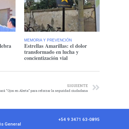
MEMORIA Y PREVENCIÓN
lebra
Estrellas Amarillas: el dolor
transformado en lucha y
concientización vial
SIGUIENTE
ará “Ojos en Alerta” para reforzar la seguridad ciudadana
+54 9 3471 63-0895
és General