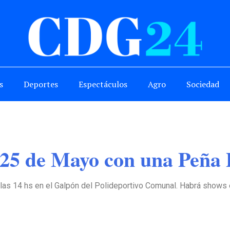
s
Deportes
Espectáculos
Agro
Sociedad
 25 de Mayo con una Peña 
las 14 hs en el Galpón del Polideportivo Comunal. Habrá shows e