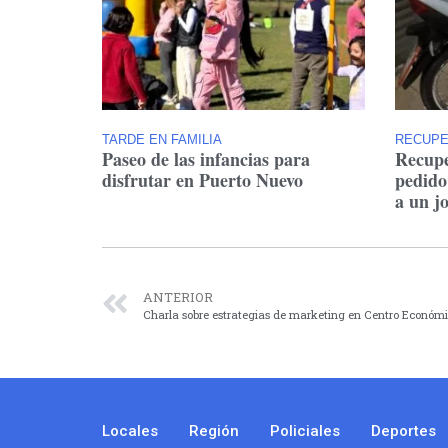
TARDE EN FAMILIA
RECUP
Paseo de las infancias para
Recupe
disfrutar en Puerto Nuevo
pedido
a un j
ANTERIOR
Charla sobre estrategias de marketing en Centro Económ
Locales
Región
Policiales
Deportes