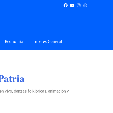
Economía
Interés General
Patria
n vivo, danzas folklóricas, animación y