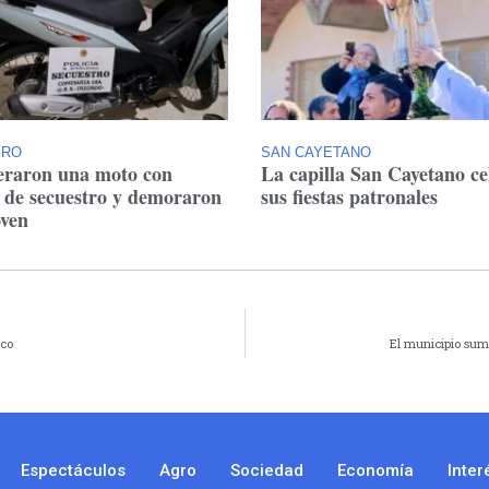
ERO
SAN CAYETANO
raron una moto con
La capilla San Cayetano ce
 de secuestro y demoraron
sus fiestas patronales
oven
ico
El municipio sum
Espectáculos
Agro
Sociedad
Economía
Inter