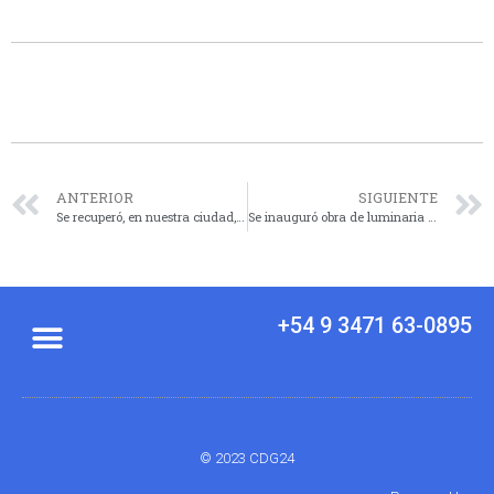
ANTERIOR
SIGUIENTE
Se recuperó, en nuestra ciudad, una moto robada en San José de la Esquina
Se inauguró obra de luminaria en calle Rivadavia
+54 9 3471 63-0895
© 2023 CDG24