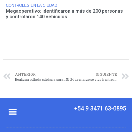
CONTROLES EN LA CIUDAD
Megaoperativo: identificaron a más de 200 personas
y controlaron 140 vehículos
ANTERIOR
SIGUIENTE
Realizan pollada solidaria para ayudar a Germán Murcilli a acceder a una prótesis
El 24 de marzo se vivirá entre intervenciones artísticas, música y memoria activa
+54 9 3471 63-0895