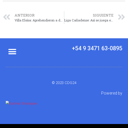
ANTERIOR
SIGUIENTE
Villa Eloísa: Aprehendieron a dos hombres
Liga Cañadense: Así se juega entresemana la fecha 17
+54 9 3471 63-0895
© 2023 CDG24
Powered by