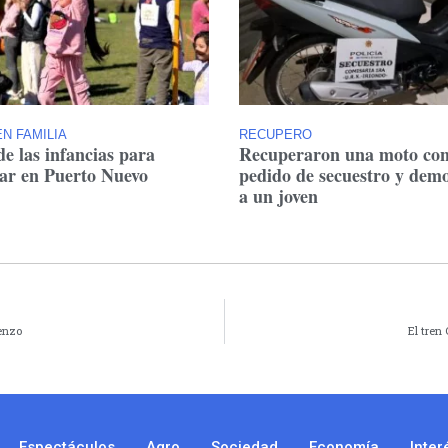
N FAMILIA
RECUPERO
de las infancias para
Recuperaron una moto co
tar en Puerto Nuevo
pedido de secuestro y dem
a un joven
renzo
El tren
Espectáculos
Agro
Sociedad
Economía
Inter