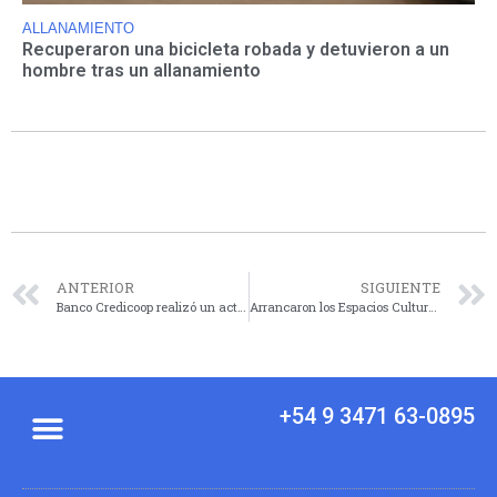
ALLANAMIENTO
Recuperaron una bicicleta robada y detuvieron a un
hombre tras un allanamiento
ANTERIOR
SIGUIENTE
Banco Credicoop realizó un acto por el Día de la Mujer con foco en historias de trabajadoras
Arrancaron los Espacios Culturales Municipales 2026 en distintos puntos de la ciudad
+54 9 3471 63-0895