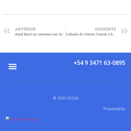
ANTERIOR
SIGUIENTE
Assal firmó un convenio con Senasa para unificar estándares sanitarios de frigoríficos provinciales
Cañada de Gómez: Fueron a buscar una engrampadora y encontraron cuatro plantas de cannabis
+54 9 3471 63-0895
© 2023 CDG24
Powered by