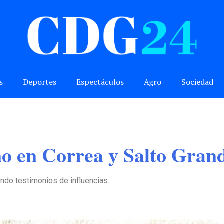
s
Deportes
Espectáculos
Agro
Sociedad
ño en Correa y Salto Gran
iendo testimonios de influencias.