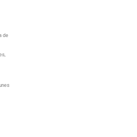
a de
es,
Lunes