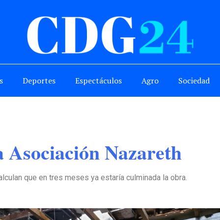
s
Deportes
Espectáculos
Agro
Sociedad
a Asociación Nazareth
culan que en tres meses ya estaría culminada la obra.