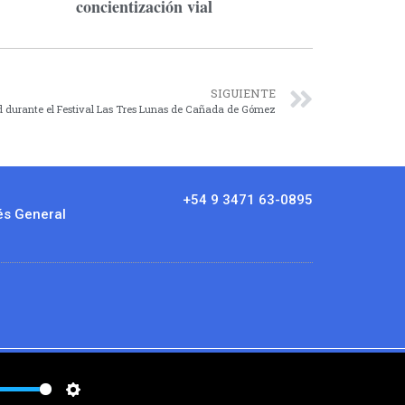
concientización vial
SIGUIENTE
d durante el Festival Las Tres Lunas de Cañada de Gómez
+54 9 3471 63-0895
és General