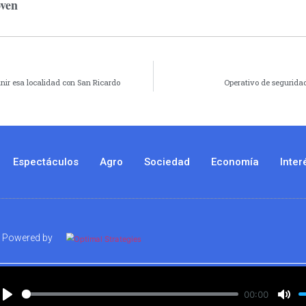
oven
nir esa localidad con San Ricardo
Operativo de segurida
Espectáculos
Agro
Sociedad
Economía
Inter
Powered by
00:00