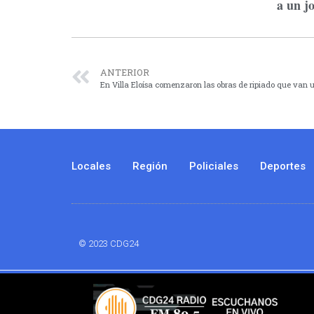
a un j
ANTERIOR
En Villa Eloísa comenzaron las obras de ripiado que van u
Locales
Región
Policiales
Deportes
© 2023 CDG24