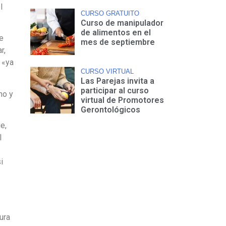
l
CURSO GRATUITO
Curso de manipulador
de alimentos en el
e
mes de septiembre
r,
 «ya
CURSO VIRTUAL
Las Parejas invita a
participar al curso
ho y
virtual de Promotores
Gerontológicos
e,
l
i
ura