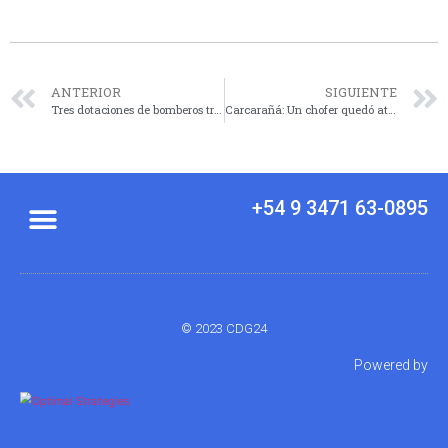
ANTERIOR
SIGUIENTE
Tres dotaciones de bomberos trabajaron para controlar un incendio en un local comercial de Las Rosas
Carcarañá: Un chofer quedó atrapado tras un choque entre camiones y fue liberado por bomberos
+54 9 3471 63-0895
© 2023 CDG24
Powered by