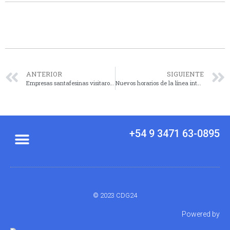
ANTERIOR
SIGUIENTE
Empresas santafesinas visitaron Vaca Muerta para integrarse como proveedoras
Nuevos horarios de la línea interurbana 33/9 desde marzo
+54 9 3471 63-0895
© 2023 CDG24
Powered by