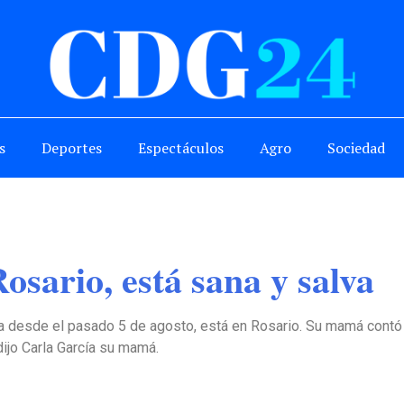
s
Deportes
Espectáculos
Agro
Sociedad
sario, está sana y salva
 desde el pasado 5 de agosto, está en Rosario. Su mamá contó 
dijo Carla García su mamá.