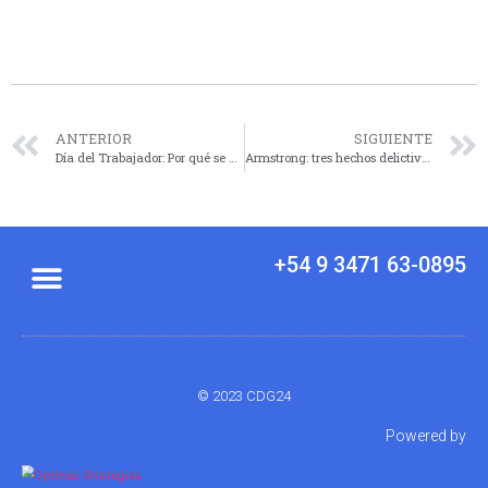
ANTERIOR
SIGUIENTE
Día del Trabajador: Por qué se conmemora el 1° de Mayo
Armstrong: tres hechos delictivos que implican robo del interior de vehículos y denuncia de cazadores
+54 9 3471 63-0895
© 2023 CDG24
Powered by