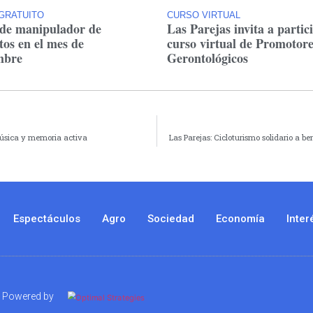
GRATUITO
CURSO VIRTUAL
de manipulador de
Las Parejas invita a partic
tos en el mes de
curso virtual de Promotore
mbre
Gerontológicos
 música y memoria activa
Las Parejas: Cicloturismo solidario a be
Espectáculos
Agro
Sociedad
Economía
Inter
Powered by