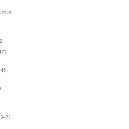
nuevas
02
3471
:45
a
: 3471