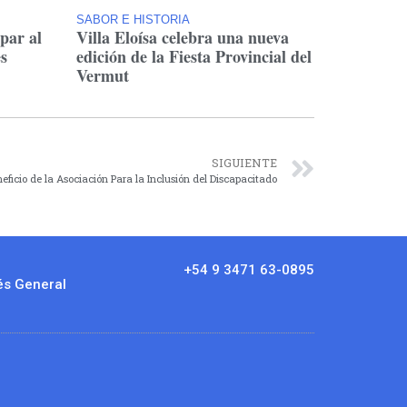
SABOR E HISTORIA
ipar al
Villa Eloísa celebra una nueva
s
edición de la Fiesta Provincial del
Vermut
SIGUIENTE
neficio de la Asociación Para la Inclusión del Discapacitado
+54 9 3471 63-0895
és General