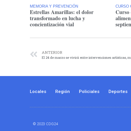
MEMORIA Y PREVENCIÓN
CURSO 
Estrellas Amarillas: el dolor
Curso 
transformado en lucha y
alimen
concientización vial
septie
ANTERIOR
El 24 de marzo se vivirá entre intervenciones artísticas,
Locales
Región
Policiales
Deportes
© 2023 CDG24